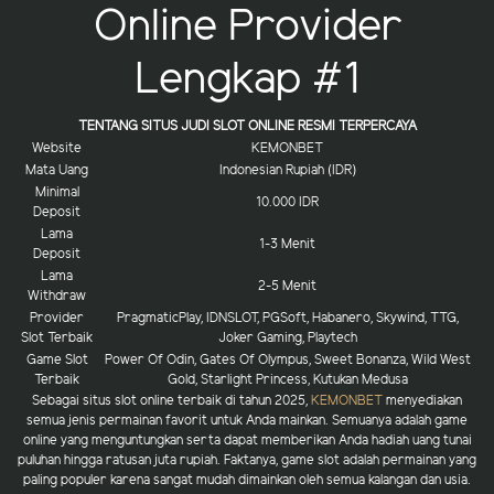
Online Provider
Lengkap #1
TENTANG SITUS JUDI SLOT ONLINE RESMI TERPERCAYA
Website
KEMONBET
Mata Uang
Indonesian Rupiah (IDR)
Minimal
10.000 IDR
Deposit
Lama
1-3 Menit
Deposit
Lama
2-5 Menit
Withdraw
Provider
PragmaticPlay, IDNSLOT, PGSoft, Habanero, Skywind, TTG,
Slot Terbaik
Joker Gaming, Playtech
Game Slot
Power Of Odin, Gates Of Olympus, Sweet Bonanza, Wild West
Terbaik
Gold, Starlight Princess, Kutukan Medusa
Sebagai situs slot online terbaik di tahun 2025,
KEMONBET
menyediakan
semua jenis permainan favorit untuk Anda mainkan. Semuanya adalah game
online yang menguntungkan serta dapat memberikan Anda hadiah uang tunai
puluhan hingga ratusan juta rupiah. Faktanya, game slot adalah permainan yang
paling populer karena sangat mudah dimainkan oleh semua kalangan dan usia.