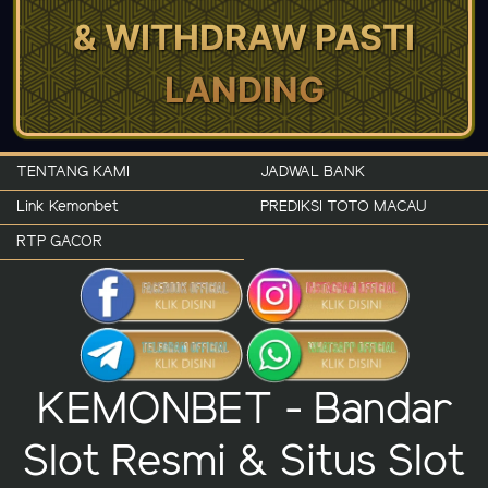
& WITHDRAW PASTI
LANDING
TENTANG KAMI
JADWAL BANK
Link Kemonbet
PREDIKSI TOTO MACAU
RTP GACOR
KEMONBET - Bandar
Slot Resmi & Situs Slot