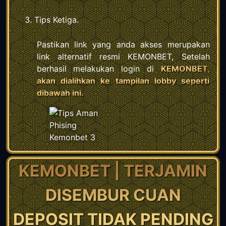
Tips Ketiga.
Pastikan link yang anda akses merupakan
link alternatif resmi KEMONBET, Setelah
berhasil melakukan login di
KEMONBET,
akan dialihkan ke tampilan lobby seperti
dibawah ini.
KEMONBET | TERJAMIN
DISEMBUR CUAN
DEPOSIT TIDAK PENDING