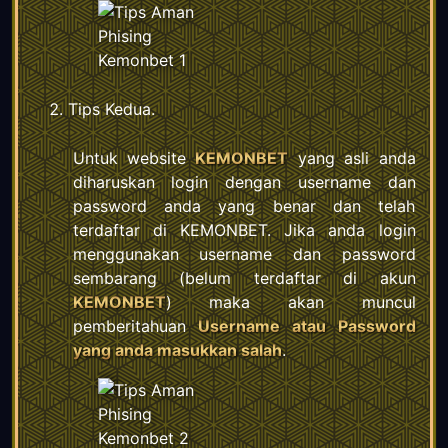
Tips Kedua.
Untuk website
KEMONBET
yang asli anda
diharuskan login dengan username dan
password anda yang benar dan telah
terdaftar di
KEMONBET
. Jika anda login
menggunakan username dan password
sembarang (belum terdaftar di akun
KEMONBET
) maka akan muncul
pemberitahuan
Username atau Password
yang anda masukkan salah
.